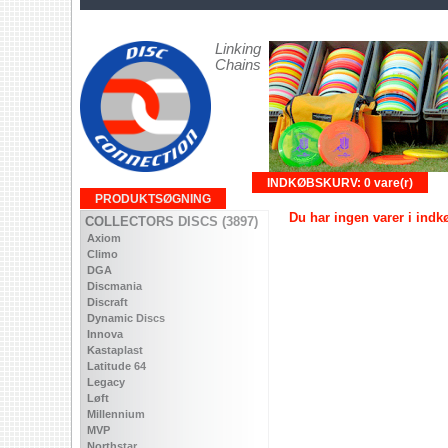
Linking
Chains
INDKØBSKURV: 0 vare(r)
PRODUKTSØGNING
Du har ingen varer i ind
COLLECTORS DISCS (3897)
Axiom
Climo
DGA
Discmania
Discraft
Dynamic Discs
Innova
Kastaplast
Latitude 64
Legacy
Løft
Millennium
MVP
Northstar