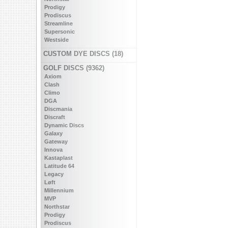
Prodigy
Prodiscus
Streamline
Supersonic
Westside
CUSTOM DYE DISCS (18)
GOLF DISCS (9362)
Axiom
Clash
Climo
DGA
Discmania
Discraft
Dynamic Discs
Galaxy
Gateway
Innova
Kastaplast
Latitude 64
Legacy
Løft
Millennium
MVP
Northstar
Prodigy
Prodiscus