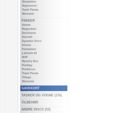
Streamline
Supersonic
Trash Panda
Westside
PAKKER
Axiom
Begyndere
Discmania
Discraft
Dynamic Discs
Innova
Kastaplast
Latitude 64
MVP
Mystery Box
Prodigy
Prodiscus
Trash Panda
Trilogy
Westside
GAVEKORT
TASKER OG VOGNE (176)
TILBEHØR
ANDRE DISCS (53)