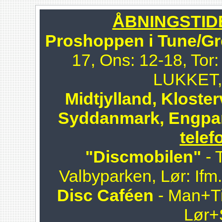
ÅBNINGSTIDER
Proshoppen i Tune/Gr
17, Ons: 12-18, Tor:
LUKKET, 
Midtjylland, Kloster
Syddanmark, Engpa
telef
"Discmobilen"
- 
Valbyparken, Lør: Ifm
Disc Caféen
- Man+Ti
Lør+