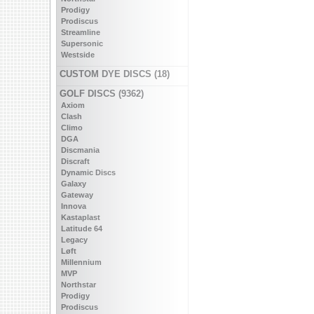
Prodigy
Prodiscus
Streamline
Supersonic
Westside
CUSTOM DYE DISCS (18)
GOLF DISCS (9362)
Axiom
Clash
Climo
DGA
Discmania
Discraft
Dynamic Discs
Galaxy
Gateway
Innova
Kastaplast
Latitude 64
Legacy
Løft
Millennium
MVP
Northstar
Prodigy
Prodiscus