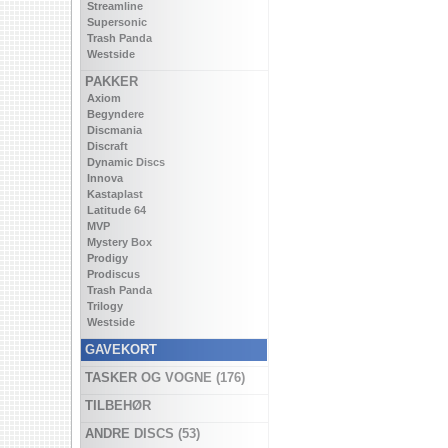
Streamline
Supersonic
Trash Panda
Westside
PAKKER
Axiom
Begyndere
Discmania
Discraft
Dynamic Discs
Innova
Kastaplast
Latitude 64
MVP
Mystery Box
Prodigy
Prodiscus
Trash Panda
Trilogy
Westside
GAVEKORT
TASKER OG VOGNE (176)
TILBEHØR
ANDRE DISCS (53)