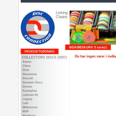
Linking
Chains
INDKØBSKURV: 0 vare(r)
PRODUKTSØGNING
Du har ingen varer i ind
COLLECTORS DISCS (3897)
Axiom
Climo
DGA
Discmania
Discraft
Dynamic Discs
Innova
Kastaplast
Latitude 64
Legacy
Løft
Millennium
MVP
Northstar