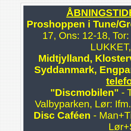
ÅBNINGSTIDER
Proshoppen i Tune/Gr
17, Ons: 12-18, Tor:
LUKKET, 
Midtjylland, Kloster
Syddanmark, Engpa
telef
"Discmobilen"
- 
Valbyparken, Lør: Ifm
Disc Caféen
- Man+Ti
Lør+