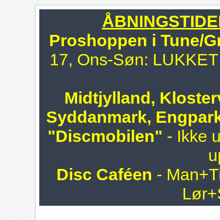
ÅBNINGSTIDER 
Proshoppen i Tune/G
17, Ons-Søn: LUKKET!!
Midtjylland, Kloster
Syddanmark, Engpark
"Discmobilen"
- Ikke 
u
Disc Caféen
- Man+Ti
Lør+