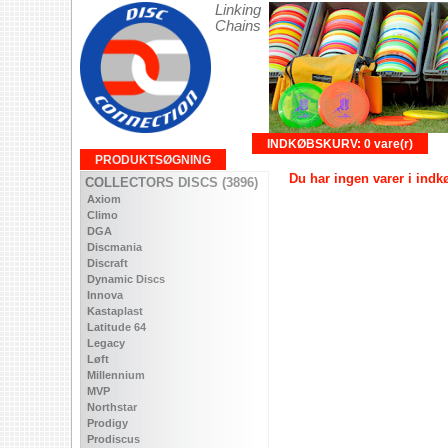
Linking
Chains
INDKØBSKURV: 0 vare(r)
PRODUKTSØGNING
Du har ingen varer i ind
COLLECTORS DISCS (3896)
Axiom
Climo
DGA
Discmania
Discraft
Dynamic Discs
Innova
Kastaplast
Latitude 64
Legacy
Løft
Millennium
MVP
Northstar
Prodigy
Prodiscus