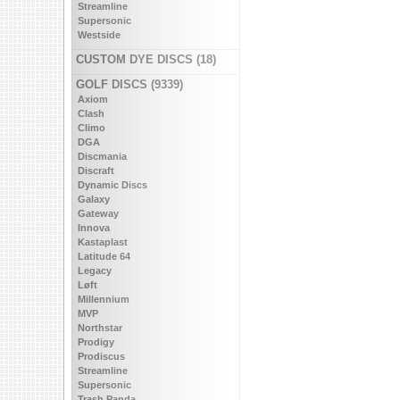
Streamline
Supersonic
Westside
CUSTOM DYE DISCS (18)
GOLF DISCS (9339)
Axiom
Clash
Climo
DGA
Discmania
Discraft
Dynamic Discs
Galaxy
Gateway
Innova
Kastaplast
Latitude 64
Legacy
Løft
Millennium
MVP
Northstar
Prodigy
Prodiscus
Streamline
Supersonic
Trash Panda