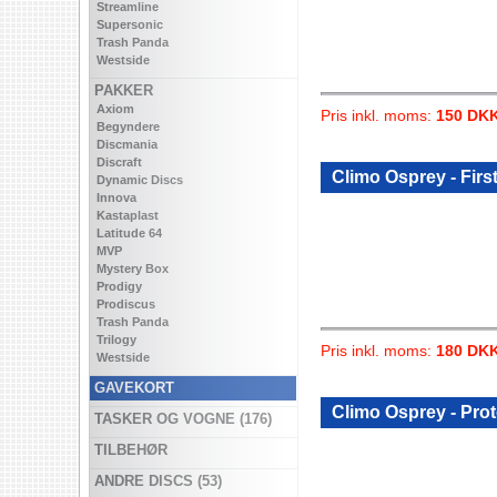
Streamline
Supersonic
Trash Panda
Westside
PAKKER
Axiom
Pris inkl. moms:
150 DK
Begyndere
Discmania
Discraft
Climo Osprey - Firs
Dynamic Discs
Innova
Kastaplast
Latitude 64
MVP
Mystery Box
Prodigy
Prodiscus
Trash Panda
Trilogy
Pris inkl. moms:
180 DK
Westside
GAVEKORT
Climo Osprey - Pro
TASKER OG VOGNE (176)
TILBEHØR
ANDRE DISCS (53)