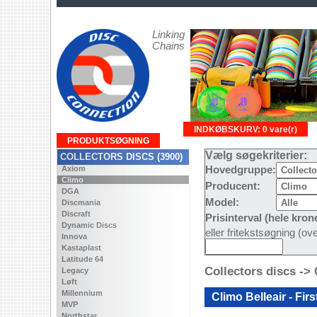
Linking
Chains
INDKØBSKURV: 0 vare(r)
PRODUKTSØGNING
Vælg søgekriterier:
COLLECTORS DISCS (3900)
Axiom
Hovedgruppe:
Climo
Producent:
DGA
Model:
Discmania
Discraft
Prisinterval (hele kron
Dynamic Discs
eller fritekstsøgning (o
Innova
Kastaplast
Latitude 64
Collectors discs ->
Legacy
Løft
Millennium
Climo Belleair - Fir
MVP
Northstar