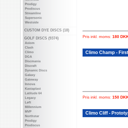
Prodigy
Prodiscus
Streamline
Supersonic
Westside
CUSTOM DYE DISCS (18)
Pris inkl. moms:
180 DK
GOLF DISCS (9374)
Axiom
Clash
Climo Champ - Firs
Climo
DGA
Discmania
Discraft
Dynamic Discs
Galaxy
Gateway
Innova
Kastaplast
Latitude 64
Pris inkl. moms:
150 DK
Legacy
Løft
Millennium
MVP
Climo Cliff - Protot
Northstar
Prodigy
Prodiscus