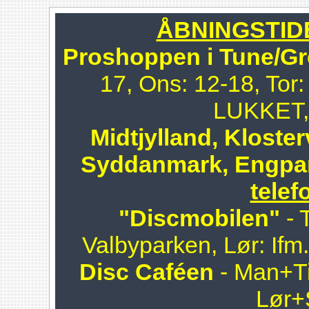
ÅBNINGSTIDER
Proshoppen i Tune/Gr
17, Ons: 12-18, Tor:
LUKKET, 
Midtjylland, Kloster
Syddanmark, Engpa
telef
"Discmobilen"
- 
Valbyparken, Lør: Ifm
Disc Caféen
- Man+Ti
Lør+