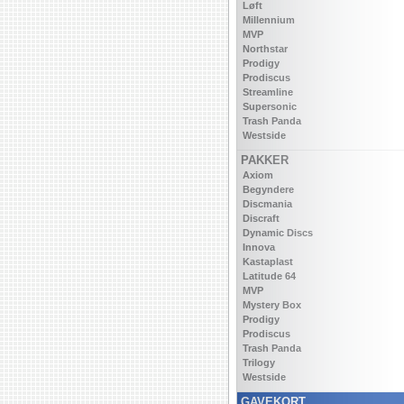
Løft
Millennium
MVP
Northstar
Prodigy
Prodiscus
Streamline
Supersonic
Trash Panda
Westside
PAKKER
Axiom
Begyndere
Discmania
Discraft
Dynamic Discs
Innova
Kastaplast
Latitude 64
MVP
Mystery Box
Prodigy
Prodiscus
Trash Panda
Trilogy
Westside
GAVEKORT