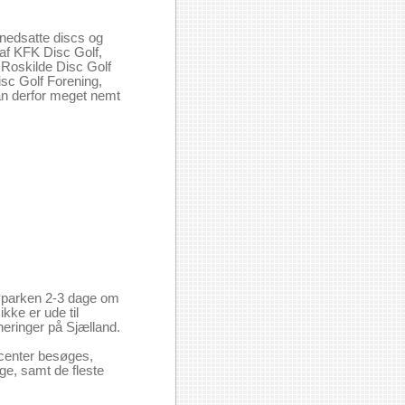
-nedsatte discs og
 af KFK Disc Golf,
 Roskilde Disc Golf
sc Golf Forening,
an derfor meget nemt
byparken 2-3 dage om
kke er ude til
rneringer på Sjælland.
center besøges,
ge, samt de fleste