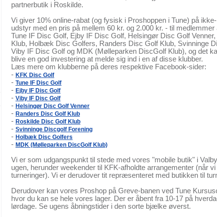
partnerbutik i Roskilde.
Vi giver 10% online-rabat (og fysisk i Proshoppen i Tune) på ikke
udstyr med en pris på mellem 60 kr. og 2.000 kr. - til medlemmer
Tune IF Disc Golf, Ejby IF Disc Golf, Helsingør Disc Golf Venner,
Klub, Holbæk Disc Golfers,
Randers Disc Golf Klub, Svinninge Di
Viby IF Disc Golf og MDK (Mølleparken DiscGolf Klub), og det k
blive en god investering at melde sig ind i en af disse klubber.
Læs mere om klubberne på deres respektive Facebook-sider:
-
KFK Disc Golf
-
Tune IF Disc Golf
-
Ejby IF Disc Golf
-
Viby IF Disc Golf
-
Helsingør Disc Golf Venner
-
Randers Disc Golf Klub
-
Roskilde Disc Golf Klub
-
Svinninge Discgolf Forening
-
Holbæk Disc Golfers
-
MDK (Mølleparken DiscGolf Klub)
Vi er som udgangspunkt til stede med vores "mobile butik" i Val
ugen, herunder weekender til KFK-afholdte arrangementer (når vi i
turneringer). Vi er derudover tit repræsenteret med butikken til tu
Derudover kan vores Proshop på Greve-banen ved Tune Kursus
hvor du kan se hele vores lager. Der er åbent fra 10-17 på hverda
lørdage. Se ugens åbningstider i den sorte bjælke øverst.