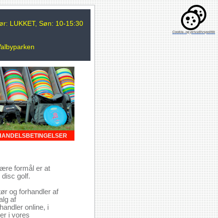
 Lør: LUKKET, Søn: 10-15:30
Cookie- og privatlivspolitik
Valbyparken
HANDELSBETINGELSER
ære formål er at
disc golf.
ør og forhandler af
alg af
andler online, i
er i vores