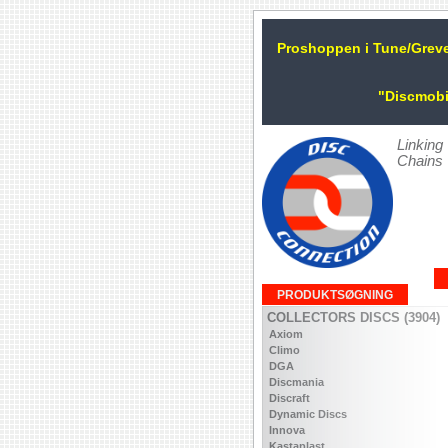
Proshoppen i Tune/Grev
"Discmobi
Linking
Chains
PRODUKTSØGNING
COLLECTORS DISCS (3904)
Axiom
Climo
DGA
Discmania
Discraft
Dynamic Discs
Innova
Kastaplast