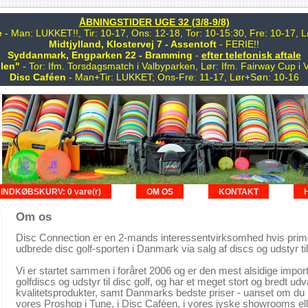
ÅBNINGSTIDER UGE 32 (3/8-9/8)
e
- Man: LUKKET!!, Tir: 10-17, Ons: 12-18, Tor: 10-15:30, Fre: 10-17,
Midtjylland, Klostervej 7 - Assentoft
- FERIE!!
Syddanmark, Engparken 22 - Bramming
-
efter telefonisk aftale
len"
- Tor: Ifm. Torsdagsmatch i Valbyparken, Lør: Ifm. Fairway Cup i 
Disc Caféen
- Man+Tir: LUKKET; Ons-Fre: 11-17, Lør+Søn: 10-16
INDKØBSKURV: 0 vare(r)
OM OS
KONTAKT
Om os
Disc Connection er en 2-mands interessentvirksomhed hvis prim
udbrede disc golf-sporten i Danmark via salg af discs og udstyr til 
Vi er startet sammen i foråret 2006 og er den mest alsidige import
golfdiscs og udstyr til disc golf, og har et meget stort og bredt udv
kvalitetsprodukter, samt Danmarks bedste priser - uanset om du h
vores Proshop i Tune, i Disc Caféen, i vores jyske showrooms ell