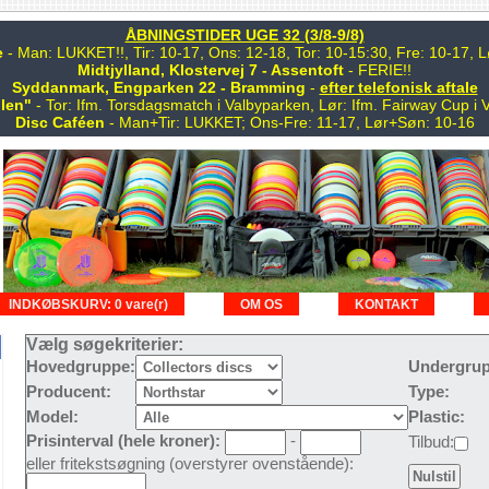
ÅBNINGSTIDER UGE 32 (3/8-9/8)
e
- Man: LUKKET!!, Tir: 10-17, Ons: 12-18, Tor: 10-15:30, Fre: 10-17,
Midtjylland, Klostervej 7 - Assentoft
- FERIE!!
Syddanmark, Engparken 22 - Bramming
-
efter telefonisk aftale
len"
- Tor: Ifm. Torsdagsmatch i Valbyparken, Lør: Ifm. Fairway Cup i 
Disc Caféen
- Man+Tir: LUKKET; Ons-Fre: 11-17, Lør+Søn: 10-16
INDKØBSKURV: 0 vare(r)
OM OS
KONTAKT
Vælg søgekriterier:
Hovedgruppe:
Undergrup
Producent:
Type:
Model:
Plastic:
Prisinterval (hele kroner):
-
Tilbud:
eller fritekstsøgning (overstyrer ovenstående):