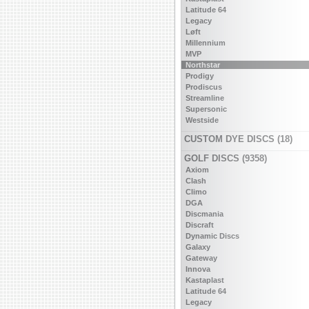
Latitude 64
Legacy
Løft
Millennium
MVP
Northstar
Prodigy
Prodiscus
Streamline
Supersonic
Westside
CUSTOM DYE DISCS (18)
GOLF DISCS (9358)
Axiom
Clash
Climo
DGA
Discmania
Discraft
Dynamic Discs
Galaxy
Gateway
Innova
Kastaplast
Latitude 64
Legacy