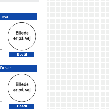
river
Bestil
•
Driver
Bestil