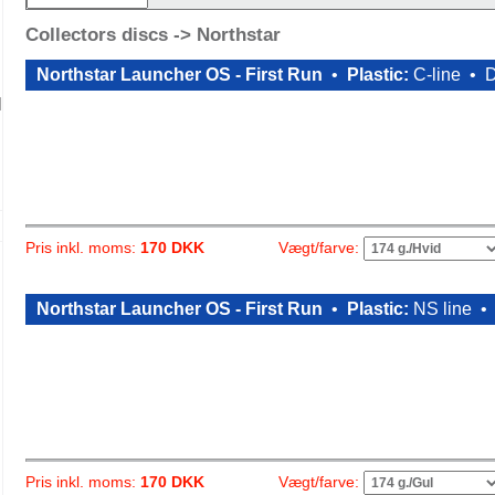
Collectors discs -> Northstar
Northstar Launcher OS - First Run
•
Plastic:
C-line •
D
Vægt/farve:
Pris inkl. moms:
170 DKK
Northstar Launcher OS - First Run
•
Plastic:
NS line 
Vægt/farve:
Pris inkl. moms:
170 DKK