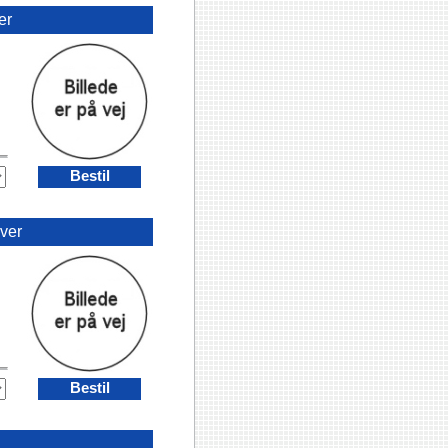
er
Bestil
iver
Bestil