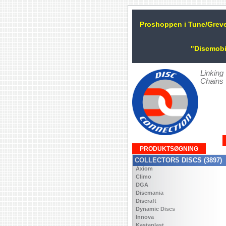
Proshoppen i Tune/Grev
"Discmobi
Linking
Chains
PRODUKTSØGNING
COLLECTORS DISCS (3897)
Axiom
Climo
DGA
Discmania
Discraft
Dynamic Discs
Innova
Kastaplast