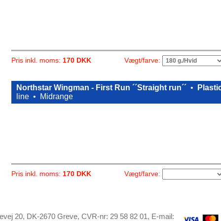
Vægt/farve:
Pris inkl. moms:
170 DKK
Northstar Wingman - First Run ´´Straight run´´
•
Plasti
line •
Midrange
Vægt/farve:
Pris inkl. moms:
170 DKK
evej 20, DK-2670 Greve, CVR-nr: 29 58 82 01, E-mail: