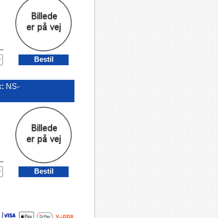
Bestil
c:
NS-
Bestil