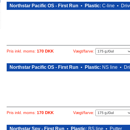
Northstar Pacific OS - First Run
•
Plastic:
C-line •
Driv
Vægt/farve:
Pris inkl. moms:
170 DKK
Northstar Pacific OS - First Run
•
Plastic:
NS line •
Dr
Vægt/farve:
Pris inkl. moms:
170 DKK
Northstar Spy - First Run
•
Plastic:
BS line •
Putter