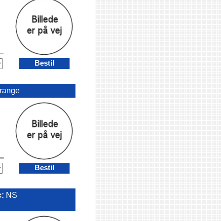
Bestil
range
Bestil
c:
NS