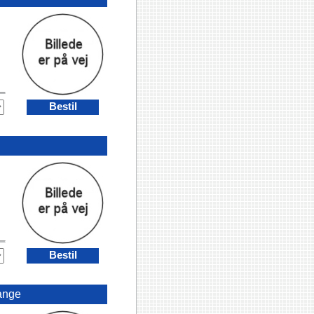
Bestil
Bestil
ange