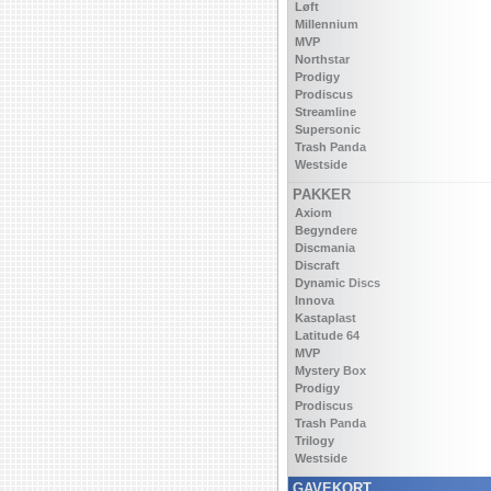
Løft
Millennium
MVP
Northstar
Prodigy
Prodiscus
Streamline
Supersonic
Trash Panda
Westside
PAKKER
Axiom
Begyndere
Discmania
Discraft
Dynamic Discs
Innova
Kastaplast
Latitude 64
MVP
Mystery Box
Prodigy
Prodiscus
Trash Panda
Trilogy
Westside
GAVEKORT