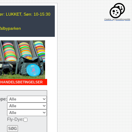
 Lør: LUKKET, Søn: 10-15:30
Cookie- og privatlivspolitik
Valbyparken
HANDELSBETINGELSER
pe:
Fly-Dye: