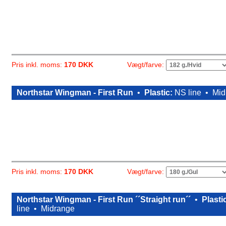
Vægt/farve:
Pris inkl. moms:
170 DKK
Northstar Wingman - First Run
•
Plastic:
NS line •
Mid
Vægt/farve:
Pris inkl. moms:
170 DKK
Northstar Wingman - First Run ´´Straight run´´
•
Plasti
line •
Midrange