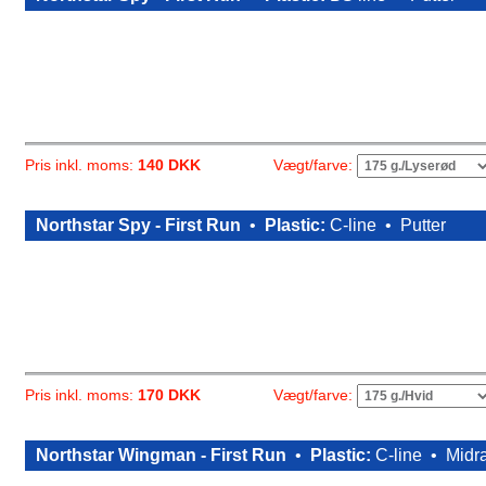
Vægt/farve:
Pris inkl. moms:
140 DKK
Northstar Spy - First Run
•
Plastic:
C-line •
Putter
Vægt/farve:
Pris inkl. moms:
170 DKK
Northstar Wingman - First Run
•
Plastic:
C-line •
Midr