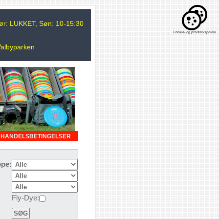
 Lør: LUKKET, Søn: 10-15:30
Cookie- og privatlivspolitik
Valbyparken
HANDELSBETINGELSER
pe:
Fly-Dye: