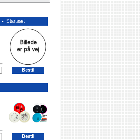
n •
Startsæt
Bestil
Bestil