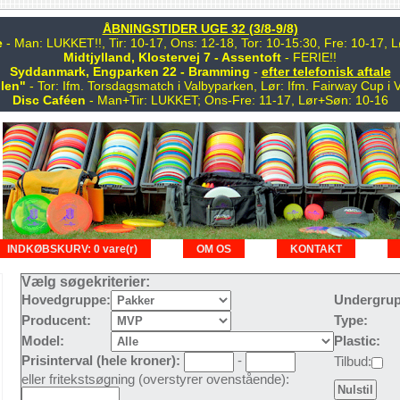
ÅBNINGSTIDER UGE 32 (3/8-9/8)
e
- Man: LUKKET!!, Tir: 10-17, Ons: 12-18, Tor: 10-15:30, Fre: 10-17,
Midtjylland, Klostervej 7 - Assentoft
- FERIE!!
Syddanmark, Engparken 22 - Bramming
-
efter telefonisk aftale
len"
- Tor: Ifm. Torsdagsmatch i Valbyparken, Lør: Ifm. Fairway Cup i 
Disc Caféen
- Man+Tir: LUKKET; Ons-Fre: 11-17, Lør+Søn: 10-16
INDKØBSKURV: 0 vare(r)
OM OS
KONTAKT
Vælg søgekriterier:
Hovedgruppe:
Undergrup
Producent:
Type:
Model:
Plastic:
Prisinterval (hele kroner):
-
Tilbud:
eller fritekstsøgning (overstyrer ovenstående):