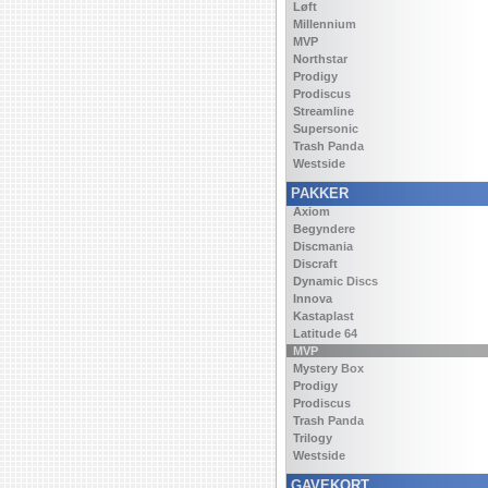
Løft
Millennium
MVP
Northstar
Prodigy
Prodiscus
Streamline
Supersonic
Trash Panda
Westside
PAKKER
Axiom
Begyndere
Discmania
Discraft
Dynamic Discs
Innova
Kastaplast
Latitude 64
MVP
Mystery Box
Prodigy
Prodiscus
Trash Panda
Trilogy
Westside
GAVEKORT