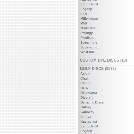
Latitude 64
Legacy
Løft
Millennium
MVP
Northstar
Prodigy
Prodiscus
Streamline
Supersonic
Westside
CUSTOM DYE DISCS (18)
GOLF DISCS (9372)
Axiom
Clash
Climo
DGA
Discmania
Discraft
Dynamic Discs
Galaxy
Gateway
Innova
Kastaplast
Latitude 64
Legacy