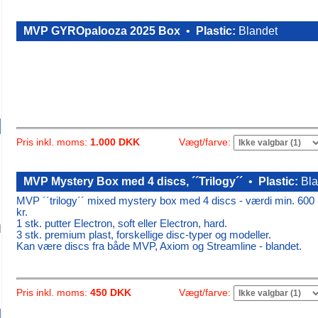
MVP GYROpalooza 2025 Box
•
Plastic:
Blandet
Vægt/farve:
Pris inkl. moms:
1.000 DKK
MVP Mystery Box med 4 discs, ´´Trilogy´´
•
Plastic:
Bla
MVP ´´trilogy´´ mixed mystery box
med 4 discs
- værdi min. 600
kr.
1 stk. putter Electron, soft eller Electron, hard.
3 stk. premium plast, forskellige disc-typer og modeller.
Kan være discs fra både MVP, Axiom og Streamline - blandet.
Vægt/farve:
Pris inkl. moms:
450 DKK