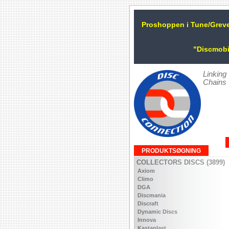
Proshoppen i Tune/Grev
"Discmobi
Linking
Chains
PRODUKTSØGNING
COLLECTORS DISCS (3899)
Axiom
Climo
DGA
Discmania
Discraft
Dynamic Discs
Innova
Kastaplast