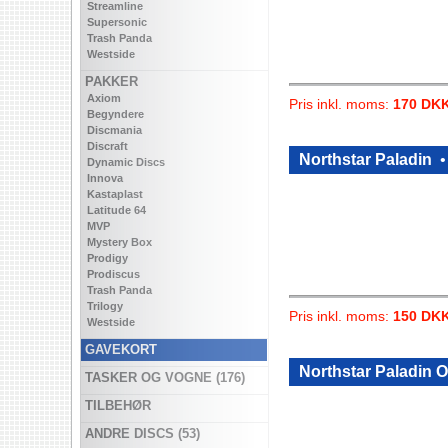
Streamline
Supersonic
Trash Panda
Westside
PAKKER
Axiom
Pris inkl. moms:
170 DK
Begyndere
Discmania
Discraft
Northstar Paladin
Dynamic Discs
Innova
Kastaplast
Latitude 64
MVP
Mystery Box
Prodigy
Prodiscus
Trash Panda
Trilogy
Pris inkl. moms:
150 DK
Westside
GAVEKORT
Northstar Paladin 
TASKER OG VOGNE (176)
TILBEHØR
ANDRE DISCS (53)