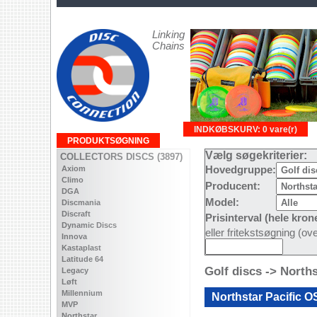
Linking
Chains
INDKØBSKURV: 0 vare(r)
PRODUKTSØGNING
Vælg søgekriterier:
COLLECTORS DISCS (3897)
Axiom
Hovedgruppe:
Climo
Producent:
DGA
Model:
Discmania
Discraft
Prisinterval (hele kron
Dynamic Discs
eller fritekstsøgning (o
Innova
Kastaplast
Latitude 64
Golf discs -> North
Legacy
Løft
Millennium
Northstar Pacific O
MVP
Northstar