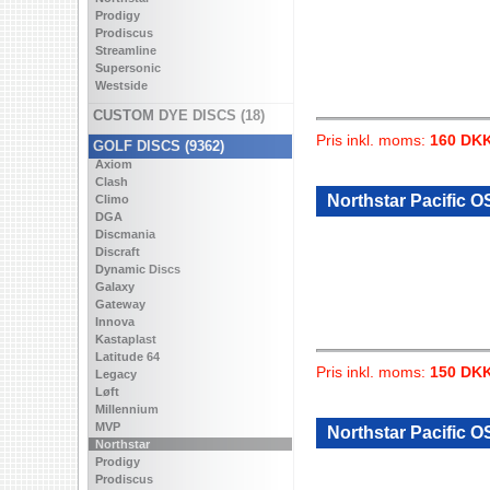
Prodigy
Prodiscus
Streamline
Supersonic
Westside
CUSTOM DYE DISCS (18)
Pris inkl. moms:
160 DK
GOLF DISCS (9362)
Axiom
Clash
Northstar Pacific O
Climo
DGA
Discmania
Discraft
Dynamic Discs
Galaxy
Gateway
Innova
Kastaplast
Latitude 64
Pris inkl. moms:
150 DK
Legacy
Løft
Millennium
MVP
Northstar Pacific OS
Northstar
Prodigy
Prodiscus