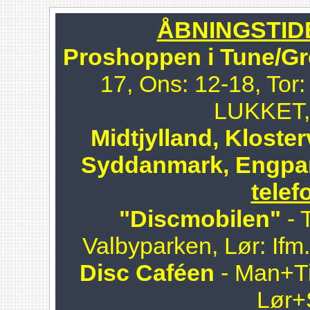
ÅBNINGSTIDER
Proshoppen i Tune/Gr
17, Ons: 12-18, Tor:
LUKKET, 
Midtjylland, Kloster
Syddanmark, Engpa
telef
"Discmobilen"
- 
Valbyparken, Lør: Ifm
Disc Caféen
- Man+Ti
Lør+