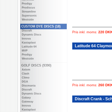
Prodigy
Prodiscus
Streamline
Supersonic
Westside
CUSTOM DYE DISCS (18)
Discraft
Pris inkl. moms:
220 DK
Dynamic Discs
Innova
Kastaplast
Latitude 64 Claymo
Latitude 64
MVP
Prodigy
Westside
GOLF DISCS (9390)
Axiom
Clash
Climo
DGA
Pris inkl. moms:
260 DK
Discmania
Discraft
Dynamic Discs
Galaxy
Discraft Crank - Sc
Gateway
Innova
Kastaplast