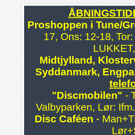
ÅBNINGSTIDER
Proshoppen i Tune/Gr
17, Ons: 12-18, Tor:
LUKKET, 
Midtjylland, Kloster
Syddanmark, Engpa
telef
"Discmobilen"
- 
Valbyparken, Lør: Ifm
Disc Caféen
- Man+Ti
Lør+