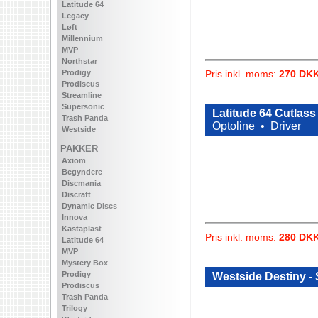
Latitude 64
Legacy
Løft
Millennium
MVP
Northstar
Prodigy
Pris inkl. moms:
270 DK
Prodiscus
Streamline
Supersonic
Latitude 64 Cutlass
Trash Panda
Optoline •
Driver
Westside
PAKKER
Axiom
Begyndere
Discmania
Discraft
Dynamic Discs
Innova
Kastaplast
Pris inkl. moms:
280 DK
Latitude 64
MVP
Mystery Box
Prodigy
Westside Destiny -
Prodiscus
Trash Panda
Trilogy