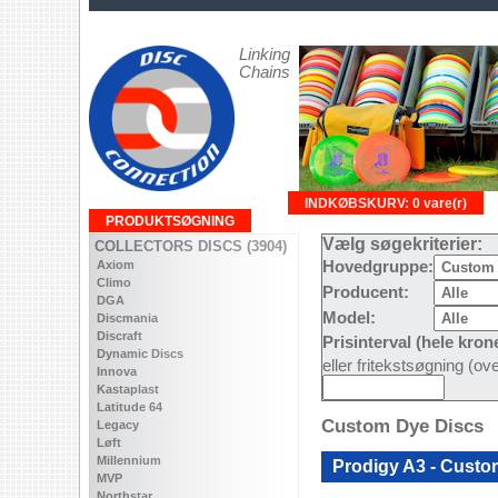
Linking
Chains
INDKØBSKURV: 0 vare(r)
PRODUKTSØGNING
Vælg søgekriterier:
COLLECTORS DISCS (3904)
Axiom
Hovedgruppe:
Climo
Producent:
DGA
Model:
Discmania
Discraft
Prisinterval (hele kron
Dynamic Discs
eller fritekstsøgning (o
Innova
Kastaplast
Latitude 64
Custom Dye Discs
Legacy
Løft
Millennium
Prodigy A3 - Cust
MVP
Northstar