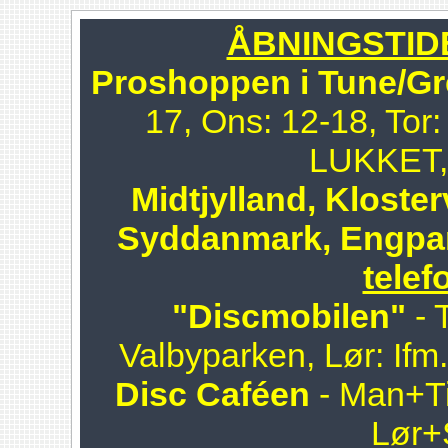
ÅBNINGSTIDER
Proshoppen i Tune/Gr
17, Ons: 12-18, Tor:
LUKKET, 
Midtjylland, Kloster
Syddanmark, Engpa
telef
"Discmobilen"
- 
Valbyparken, Lør: Ifm
Disc Caféen
- Man+Ti
Lør+