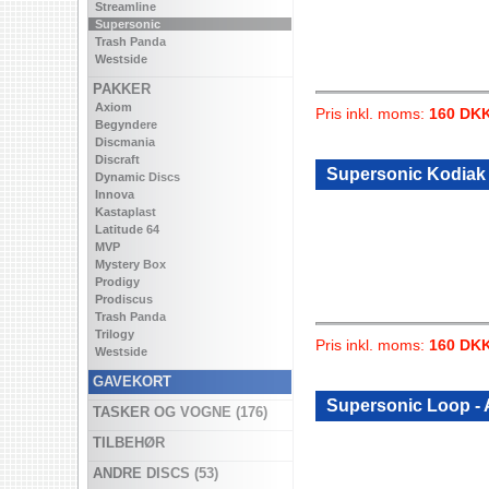
Streamline
Supersonic
Trash Panda
Westside
PAKKER
Axiom
Pris inkl. moms:
160 DK
Begyndere
Discmania
Discraft
Supersonic Kodiak
Dynamic Discs
Innova
Kastaplast
Latitude 64
MVP
Mystery Box
Prodigy
Prodiscus
Trash Panda
Trilogy
Pris inkl. moms:
160 DK
Westside
GAVEKORT
Supersonic Loop - 
TASKER OG VOGNE (176)
TILBEHØR
ANDRE DISCS (53)