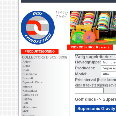
Linking
Chains
INDKØBSKURV: 0 vare(r)
PRODUKTSØGNING
Vælg søgekriterier:
COLLECTORS DISCS (3899)
Axiom
Hovedgruppe:
Climo
Producent:
DGA
Model:
Discmania
Discraft
Prisinterval (hele kron
Dynamic Discs
eller fritekstsøgning (o
Innova
Kastaplast
Latitude 64
Golf discs -> Super
Legacy
Løft
Millennium
Supersonic Gravity -
MVP
Northstar