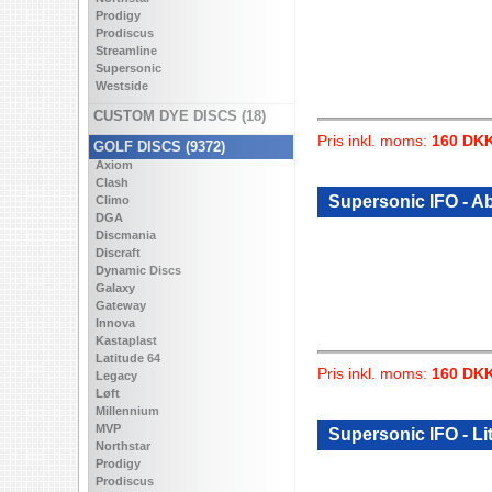
Prodigy
Prodiscus
Streamline
Supersonic
Westside
CUSTOM DYE DISCS (18)
Pris inkl. moms:
160 DK
GOLF DISCS (9372)
Axiom
Clash
Supersonic IFO - A
Climo
DGA
Discmania
Discraft
Dynamic Discs
Galaxy
Gateway
Innova
Kastaplast
Latitude 64
Pris inkl. moms:
160 DK
Legacy
Løft
Millennium
MVP
Supersonic IFO - Lit
Northstar
Prodigy
Prodiscus