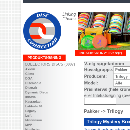
Linking
Chains
INDKØBSKURV: 0 vare(r)
PRODUKTSØGNING
Vælg søgekriterier:
COLLECTORS DISCS (3897)
Axiom
Hovedgruppe:
Climo
Producent:
DGA
Model:
Discmania
Discraft
Prisinterval (hele kron
Dynamic Discs
eller fritekstsøgning (o
Innova
Kastaplast
Latitude 64
Pakker -> Trilogy
Legacy
Løft
Millennium
Trilogy Mystery Bo
MVP
Trilogy Stock mystery b
Northstar