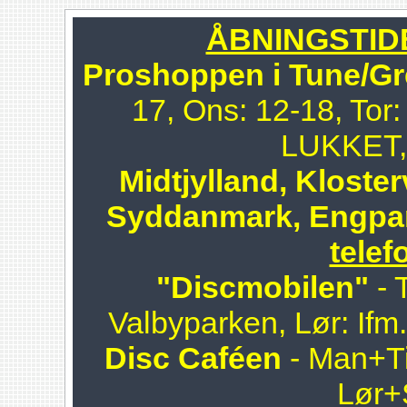
ÅBNINGSTIDER
Proshoppen i Tune/Gr
17, Ons: 12-18, Tor:
LUKKET, 
Midtjylland, Kloster
Syddanmark, Engpa
telef
"Discmobilen"
- 
Valbyparken, Lør: Ifm
Disc Caféen
- Man+Ti
Lør+