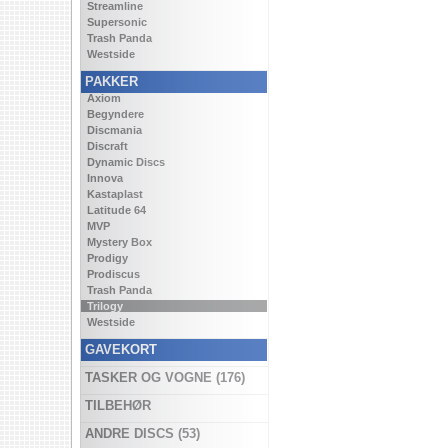
Streamline
Supersonic
Trash Panda
Westside
PAKKER
Axiom
Begyndere
Discmania
Discraft
Dynamic Discs
Innova
Kastaplast
Latitude 64
MVP
Mystery Box
Prodigy
Prodiscus
Trash Panda
Trilogy
Westside
GAVEKORT
TASKER OG VOGNE (176)
TILBEHØR
ANDRE DISCS (53)