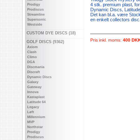
4 stk. premium plast, for
Prodigy
Dynamic Discs, Latitud
Prodiscus
Det kan bl.a. være Stoc
Streamline
en enkelt collectors disc
Supersonic
Westside
CUSTOM DYE DISCS (18)
Pris inkl. moms:
400 DK
GOLF DISCS (9362)
Axiom
Clash
Climo
DGA
Discmania
Discraft
Dynamic Discs
Galaxy
Gateway
Innova
Kastaplast
Latitude 64
Legacy
Løft
Millennium
MVP
Northstar
Prodigy
Prodiscus