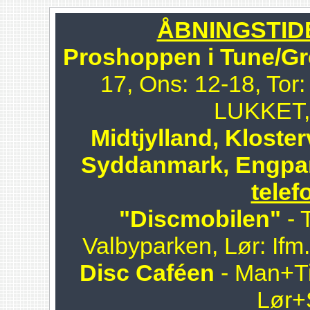
ÅBNINGSTIDER
Proshoppen i Tune/Gr
17, Ons: 12-18, Tor:
LUKKET, 
Midtjylland, Kloster
Syddanmark, Engpa
telef
"Discmobilen"
- 
Valbyparken, Lør: Ifm
Disc Caféen
- Man+Ti
Lør+