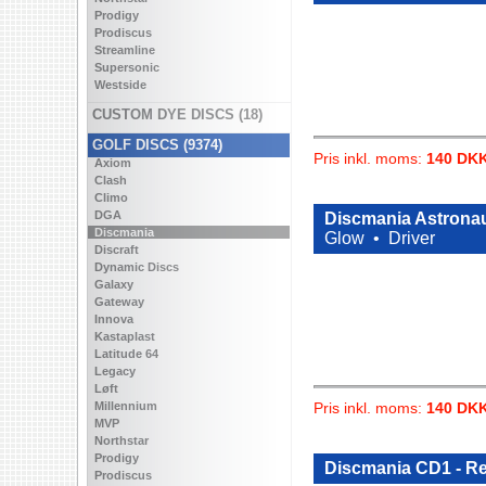
Prodigy
Prodiscus
Streamline
Supersonic
Westside
CUSTOM DYE DISCS (18)
GOLF DISCS (9374)
Pris inkl. moms:
140 DK
Axiom
Clash
Climo
DGA
Discmania Astronau
Discmania
Glow •
Driver
Discraft
Dynamic Discs
Galaxy
Gateway
Innova
Kastaplast
Latitude 64
Legacy
Løft
Millennium
Pris inkl. moms:
140 DK
MVP
Northstar
Prodigy
Discmania CD1 - R
Prodiscus