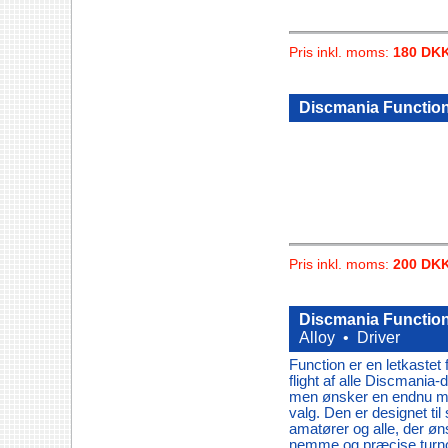
Pris inkl. moms:
180 DK
Discmania Function
Pris inkl. moms:
200 DK
Discmania Function
Alloy •
Driver
Function er en letkastet
flight af alle Discmania-
men ønsker en endnu mer
valg. Den er designet ti
amatører og alle, der øns
nemme og præcise turn