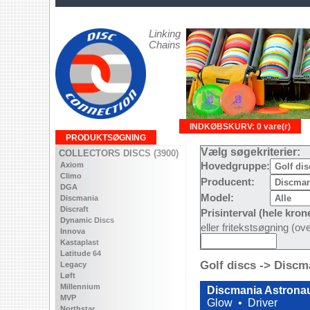
Linking
Chains
INDKØBSKURV: 0 vare(r)
PRODUKTSØGNING
Vælg søgekriterier:
COLLECTORS DISCS (3900)
Axiom
Hovedgruppe:
Climo
Producent:
DGA
Model:
Discmania
Discraft
Prisinterval (hele kron
Dynamic Discs
eller fritekstsøgning (o
Innova
Kastaplast
Latitude 64
Golf discs -> Discm
Legacy
Løft
Millennium
Discmania Astronau
MVP
Glow •
Driver
Northstar