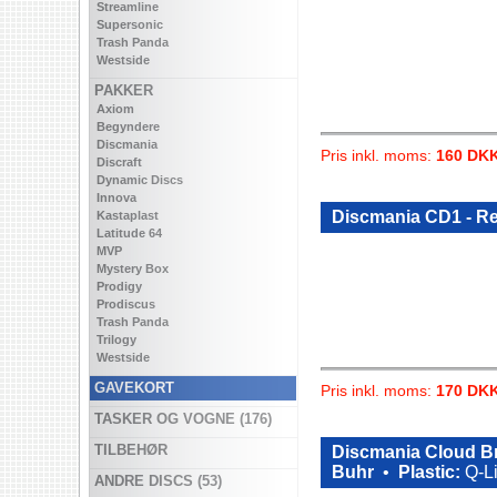
Streamline
Supersonic
Trash Panda
Westside
PAKKER
Axiom
Begyndere
Discmania
Pris inkl. moms:
160 DK
Discraft
Dynamic Discs
Innova
Discmania CD1 - R
Kastaplast
Latitude 64
MVP
Mystery Box
Prodigy
Prodiscus
Trash Panda
Trilogy
Westside
GAVEKORT
Pris inkl. moms:
170 DK
TASKER OG VOGNE (176)
TILBEHØR
Discmania Cloud Br
Buhr
•
Plastic:
Q-L
ANDRE DISCS (53)