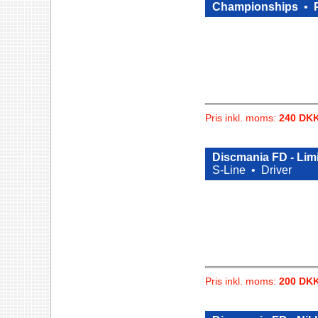
Championships
•
Pris inkl. moms:
240 DK
Discmania FD - Lim
S-Line •
Driver
Pris inkl. moms:
200 DK